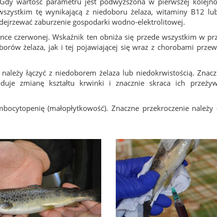
 Gdy wartość parametru jest podwyższona w pierwszej kolejno
 wszystkim tę wynikającą z niedoboru żelaza, witaminy B12 l
podejrzewać zaburzenie gospodarki wodno-elektrolitowej.
nce czerwonej. Wskaźnik ten obniża się przede wszystkim w p
borów żelaza, jak i tej pojawiającej się wraz z chorobami przew
należy łączyć z niedoborem żelaza lub niedokrwistością. Znac
je zmianę kształtu krwinki i znacznie skraca ich przeżywa
bocytopenię (małopłytkowość). Znaczne przekroczenie należy 