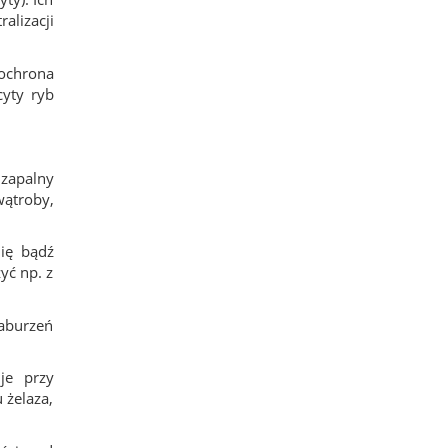
alizacji
 ochrona
yty ryb
 zapalny
wątroby,
ię bądź
yć np. z
aburzeń
je przy
 żelaza,