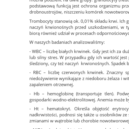
podstawową funkcją jest ochrona organizmu prze
drobnoustrojów, niszczeniu komórek nowotworowy
Trombocyty stanowią ok. 0,01% składu krwi. Ich 
naczyń krwionośnych przed uszkodzeniami, w t
biorą również udział w procesach odpornościowy
W naszych badaniach analizowaliśmy:
- WBC – liczbę białych krwinek. Gdy jest ich za 
lub silny stres. W przypadku gdy ich wartość je
śledziony, czy też naczyń krwionośnych. Spadek b
- RBC – liczbę czerwonych krwinek. Znaczny s
niedożywienie wynikające z niedoboru żelaza i w
zapaleniem otrzewnej.
- Hb – hemoglobinę (transportuje tlen). Podw
gospodarki wodno-elektrolitowej. Anemia może b
- Ht – hematokryt. Określa objętość erytroc
nadkrwistości, podnosi się także u osobników ze
zmianami w wątrobie lub chorobie nowotworowej