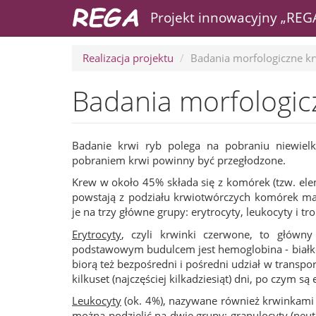
Projekt innowacyjny „REG
Przejdź
Realizacja projektu
Badania morfologiczne k
do
treści
Badania morfologic
Badanie krwi ryb polega na pobraniu niewielki
pobraniem krwi powinny być przegłodzone.
Krew w około 45% składa się z komórek (tzw. el
powstają z podziału krwiotwórczych komórek ma
je na trzy główne grupy: erytrocyty, leukocyty i t
Erytrocyty
, czyli krwinki czerwone, to główny
podstawowym budulcem jest hemoglobina - białko,
biorą też bezpośredni i pośredni udział w transpo
kilkuset (najczęściej kilkadziesiąt) dni, po czym s
Leukocyty
(ok. 4%), nazywane również krwinkami b
można podzielić na dwie grupy: granulocyty (neutro