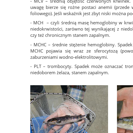
- MCV – średnią objętość czerwonych krwinek.
uwagę bierze się rożne postaci anemii (przede
foliowego). Jeśli wskaźnik jest zbyt niski można 
- MCH – czyli średnią masę hemoglobiny w krwi
niedokrwistości, zarówno tej wynikającej z niedo
czy też chronicznym stanem zapalnym.
- MCHC – średnie stężenie hemoglobiny. Spadek 
MCHC pojawia się wraz ze sferocytozą (powodu
zaburzeniami wodno-elektrolitowymi.
- PLT – trombocyty. Spadek może oznaczać trom
niedoborem żelaza, stanem zapalnym.