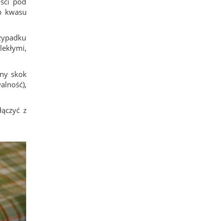
ści pod
ub kwasu
rzypadku
lekłymi,
zny skok
lność),
łączyć z