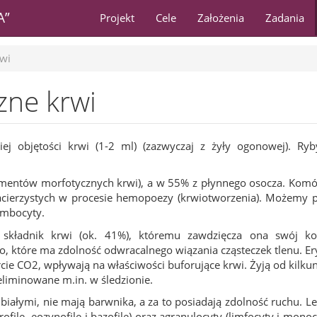
A”
Projekt
Cele
Założenia
Zadania
rwi
zne krwi
ej objętości krwi (1-2 ml) (zazwyczaj z żyły ogonowej). Ry
ementów morfotycznych krwi), a w 55% z płynnego osocza. Komó
cierzystych w procesie hemopoezy (krwiotworzenia). Możemy p
rombocyty.
 składnik krwi (ok. 41%), któremu zawdzięcza ona swój kol
 które ma zdolność odwracalnego wiązania cząsteczek tlenu. Er
rcie CO2, wpływają na właściwości buforujące krwi. Żyją od kilku
ą eliminowane m.in. w śledzionie.
iałymi, nie mają barwnika, a za to posiadają zdolność ruchu. L
file, eozynofile i bazofile) oraz agranulocyty (limfocyty i monocy