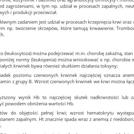
d zagrożeniami, w tym np. udział w procesach zapalnych, neutr
ch i produkcji przeciwciał.
głównym zadaniem jest udział w procesach krzepnięcia krwi oraz
ym np. tworzenie skrzepów, które tamują krwawienie. Tromboc
ch.
dużo (leukocytoza) można podejrzewać m.in. chorobę zakaźną, stan
st poniżej normy (leukopenia) można wnioskować o np. chorobie 
iałych krwinek bywa również skutkiem działania toksyny;
padek poziomu czerwonych krwinek najczęściej oznacza anem
itamin z grupy B. Wzrost czerwonych krwinek we krwi można łącz
yższony wynik Hb to najczęściej skutek nadkrwistości lub z
yć powodem obniżenia wartości Hb.
ytów do objętości pełnej krwi; wzrost hematokrytu występu
 stanem zapalnym. Ht znacznie spada wraz z anemią z niedoboru
.