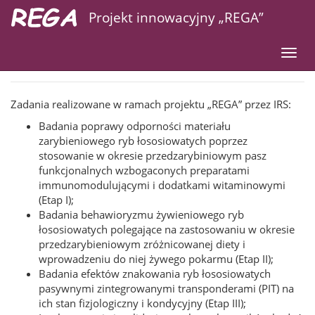
Projekt innowacyjny „REGA”
Zadania
Przejdź
Toggl
do
navig
treści
Zadania realizowane w ramach projektu „REGA” przez IRS:
Badania poprawy odporności materiału
zarybieniowego ryb łososiowatych poprzez
stosowanie w okresie przedzarybiniowym pasz
funkcjonalnych wzbogaconych preparatami
immunomodulującymi i dodatkami witaminowymi
(Etap I);
Badania behawioryzmu żywieniowego ryb
łososiowatych polegające na zastosowaniu w okresie
przedzarybieniowym zróżnicowanej diety i
wprowadzeniu do niej żywego pokarmu (Etap II);
Badania efektów znakowania ryb łososiowatych
pasywnymi zintegrowanymi transponderami (PIT) na
ich stan fizjologiczny i kondycyjny (Etap III);