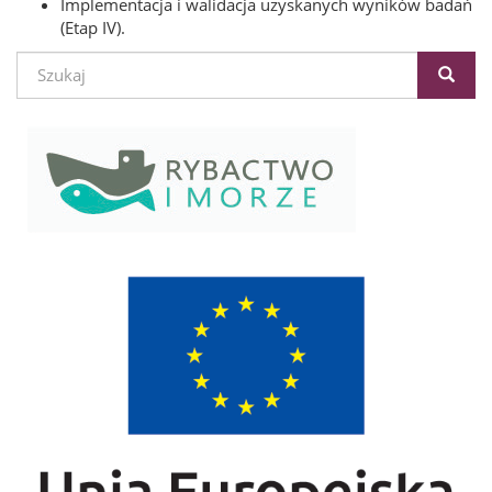
Implementacja i walidacja uzyskanych wyników badań
(Etap IV).
Formularz
wyszukiwania
Szukaj