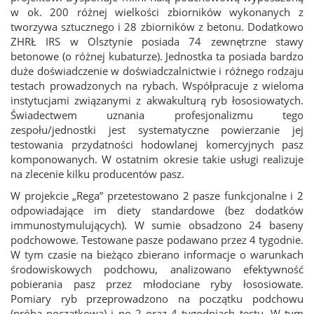
w ok. 200 różnej wielkości zbiorników wykonanych z
tworzywa sztucznego i 28 zbiorników z betonu. Dodatkowo
ZHRŁ IRS w Olsztynie posiada 74 zewnętrzne stawy
betonowe (o różnej kubaturze). Jednostka ta posiada bardzo
duże doświadczenie w doświadczalnictwie i różnego rodzaju
testach prowadzonych na rybach. Współpracuje z wieloma
instytucjami związanymi z akwakulturą ryb łososiowatych.
Świadectwem uznania profesjonalizmu tego
zespołu/jednostki jest systematyczne powierzanie jej
testowania przydatności hodowlanej komercyjnych pasz
komponowanych. W ostatnim okresie takie usługi realizuje
na zlecenie kilku producentów pasz.
W projekcie „Rega” przetestowano 2 pasze funkcjonalne i 2
odpowiadające im diety standardowe (bez dodatków
immunostymulujących). W sumie obsadzono 24 baseny
podchowowe. Testowane pasze podawano przez 4 tygodnie.
W tym czasie na bieżąco zbierano informacje o warunkach
środowiskowych podchowu, analizowano efektywność
pobierania pasz przez młodociane ryby łososiowate.
Pomiary ryb przeprowadzono na początku podchowu
(próba początkowa) i po 2 oraz 4 tygodniach testu. W tym