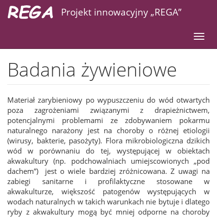
Projekt innowacyjny „REGA”
Przejdź
Toggl
Realizacja projektu
Badania żywieniowe
do
navig
treści
Badania żywieniowe
Materiał zarybieniowy po wypuszczeniu do wód otwartych
poza zagrożeniami związanymi z drapieżnictwem,
potencjalnymi problemami ze zdobywaniem pokarmu
naturalnego narażony jest na choroby o różnej etiologii
(wirusy, bakterie, pasożyty). Flora mikrobiologiczna dzikich
wód w porównaniu do tej, występującej w obiektach
akwakultury (np. podchowalniach umiejscowionych „pod
dachem”) jest o wiele bardziej zróżnicowana. Z uwagi na
zabiegi sanitarne i profilaktyczne stosowane w
akwakulturze, większość patogenów występujących w
wodach naturalnych w takich warunkach nie bytuje i dlatego
ryby z akwakultury mogą być mniej odporne na choroby