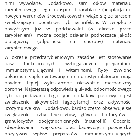
nimi wywołane. Dodatkowo, sam odłów materiału
zarybieniowego, jego transport i zarybianie (adaptacja do
nowych warunków środowiskowych) wiąże się ze stresem
zwiększającym podatność ryb na infekcje. W związku z
powyższym już w podchowalni (w okresie przed
zarybieniem) można podjąć działania podnoszące jakość
biologiczną (odporność na choroby) materiału
zarybieniowego.
W okresie przedzarybieniowym zasadne jest stosowanie
pasz funkcjonalnych wzbogacanych preparatami
immunostymulującymi i witaminami. Ryby żywione
pokarmem suplementowanym immunostymulatorami mają
bowiem lepiej wykształcone nieswoiste mechanizmy
obronne. Najczęstszą odpowiedzią układu odpornościowego
ryb na podawanie tego typu dodatków paszowych jest
zwiększenie aktywności fagocytarnej oraz aktywności
lizozymu we krwi. Dodatkowo, bardzo często obserwuje się
zwiększenie liczby leukocytów, głównie limfocytów i
granulocytów obojętnochłonnych (neutrofili). Obecnie,
zdecydowana większość prac badawczych potwierdza
pozytywny wpływ preparatów immunostymulujących