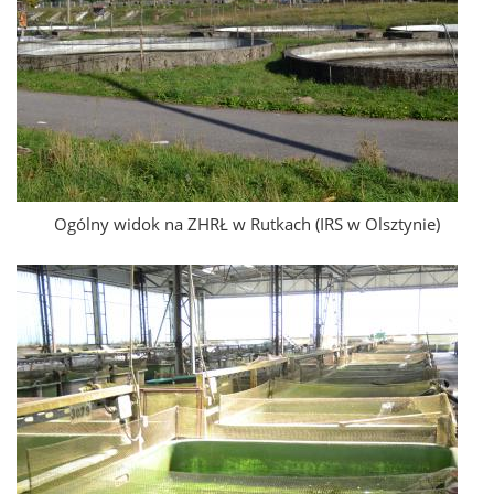
Ogólny widok na ZHRŁ w Rutkach (IRS w Olsztynie)